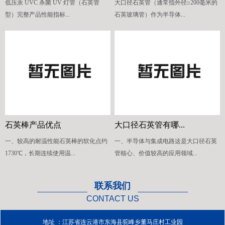
低压汞 UVC 杀菌 UV 灯管（石英管
大口径石英管（通常指外径≥200毫米的
型）完整产品性能指标...
石英玻璃管）作为半导体...
石英棒产品优点
大口径石英管有哪...
一、较高的耐温性能石英棒的软化点约
一、半导体与集成电路这是大口径石英
1730℃，长期连续使用温...
管核心、价值较高的应用领域...
联系我们
CONTACT US
地址 ：江苏省连云港市东海县驼峰乡董马庄村工业园