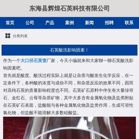
东海县辉煌石英科技有限公司
首页
公司
产品
案例
新闻
招聘
联系
分类列表
石英酸洗影响因素！
作为一个
大口径石英管
厂家，今天小编就来和大家聊一聊石英酸洗影
响因素吧。
首先就是酸度。酸洗过程实际上就是让杂质与酸发生化学反应，在一
定条件下，各种酸的浓度与成份不同，和杂质反应的效果不同，因而
对高纯石英的质量影响程度也不同。石英矿石原料中伴生有大量绿帘
石、金红石、云母等杂质矿物，其中大多含有金属氧化物及盐类附贴
在石英矿石表面，盐酸能与各种金属氧化物及盐类作用，生成可溶性
氯化物，但盐酸不能溶解大多数硅酸盐。