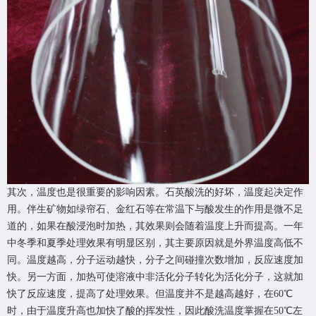
其次，温度也是很重要的影响因素。石英酸洗的好坏，温度起决定作
用。伴生矿物如绿帘石、金红石等在常温下与酸发生的作用是微不足
道的，如果在酸浸泡时加热，其效果则会随着温度上升而提高。一年
中冬季和夏季处理效果有明显区别，其主要原因就是外界温度高低不
同。温度越高，分子运动越快，分子之间碰撞次数增加，反应速度加
快。另一方面，加热可使溶液中非活化分子转化为活化分子，这就加
快了反应速度，提高了处理效果。但温度并不是越高越好，在60℃
时，由于温度升高也加快了酸的挥发性，因此酸洗温度掌握在50℃左