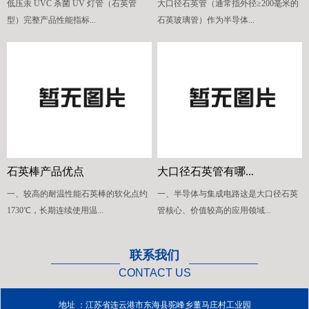
低压汞 UVC 杀菌 UV 灯管（石英管
大口径石英管（通常指外径≥200毫米的
型）完整产品性能指标...
石英玻璃管）作为半导体...
石英棒产品优点
大口径石英管有哪...
一、较高的耐温性能石英棒的软化点约
一、半导体与集成电路这是大口径石英
1730℃，长期连续使用温...
管核心、价值较高的应用领域...
联系我们
CONTACT US
地址 ：江苏省连云港市东海县驼峰乡董马庄村工业园