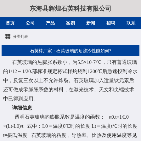
东海县辉煌石英科技有限公司
首页
公司
产品
案例
新闻
招聘
联系
分类列表
石英棒厂家：石英玻璃的耐骤冷性能如何?
石英玻璃的热膨胀系数小，为5.5×10-7/℃，只有普通玻璃
的1/12～1/20.部标准规定将试样灼烧到1200℃后急速投到冷水
中，反复三次以上不允许炸裂。石英玻璃加入适量钛元素后
还可做成零膨胀系数的材料，在激光技术、天文和尖端技术
中已得到应用。
详细信息
透明石英玻璃的膨胀系数是温度的函数： α0,t=1/L0
×(Lt-L0)/t 式中：L0＝温度0℃时的长度 Lt＝温度t℃时的长度
t=摄氏温度 石英玻璃的粘度，导热率、比热及使用温度等见