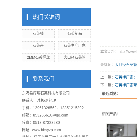
热门关键词
石英棒
石英制品
石英舟
石英生产厂家
本文网址：http://www.hh
2MM石英焊丝
大口径石英管
关键词：
大口径石英管
上一篇：
石英棒厂家：
联系我们
下一篇：
石英棒厂家带
东海县辉煌石英科技有限公司
最近浏览：
联系人：时总/刘经理
手机：13961328562、13851215392
相关产品：
邮箱：853266616@qq.com
传真：0518-87328280
网址: www.hhsyzp.com